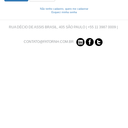
Não tenho cadastro, quero me cadastrar
Esqueci minha senha
RUA DÉCIO DE ASSIS BRASIL, 405 SÃO PAULO | +55 11 3987 0009 |
CONTATO@FATORNH.COM.BR